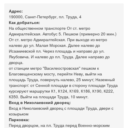
Адрес:
190000, Санкт-Петербург, пл. Труда, 4
Как добраться:
На общественном транспорте От ст. метро
Адмиралтейская. Автобус 5. Пешком (примерно 20 мин.)
От ст. метро Адмиралтейская. При выходе из метро
налево до ул. Малая Морская. Далее налево до
Исаакиевской пл. Через площадь и направо до ул.
Якубовича. И налево до пл. Труда. Далее направо до
дворца.
от станции метро "Василеостровская" пешком к
Благовещенскому мосту, перейти Неву, выйти на
площадь Труда, повернуть налево, 25 минут; Наземный
транспорт: от Сенной площади в сторону площади Труда
курсируют маршрутки К1, К124, К169, К186, К190, К222,
К350. Выйти на площади Труда, 10 минут.
Вход в Николаевский дворец:
Вход в Николаевский дворец с площади Труда, двери с
козырьком
Парковка:
Перед дворцом, на пл. Труда перед Военно-морским