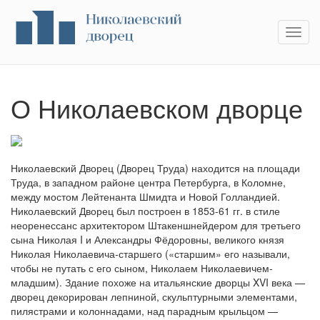
О Николаевском дворце
Николаевский Дворец (Дворец Труда) находится на площади
Труда, в западном районе центра Петербурга, в Коломне,
между мостом Лейтенанта Шмидта и Новой Голландией.
Николаевский Дворец был построен в 1853-61 гг. в стиле
неоренессанс архитектором Штакеншнейдером для третьего
сына Николая I и Александры Фёдоровны, великого князя
Николая Николаевича-старшего («старшим» его называли,
чтобы не путать с его сыном, Николаем Николаевичем-
младшим). Здание похоже на итальянские дворцы XVI века —
дворец декорирован лепниной, скульптурными элементами,
пилястрами и колоннадами, над парадным крыльцом —